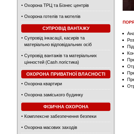
Охорона ТРЦ та Бізнес центрів
Охорона готелів та мотелів
ПОРЯ
СУПРОВІД ВАНТАЖУ
Ана
Супровід інкасації, касирів та
Роз
матеріально відповідальних осіб
Під
Кон
Супровід вантажів та матеріальних
Пре
цінностей (Cash логістика)
От
Пре
ОХОРОНА ПРИВАТНОЇ ВЛАСНОСТІ
Пре
Охорона квартири
Отр
Охорона заміського будинку
ФІЗИЧНА ОХОРОНА
Комплексне забезпечення безпеки
Охорона масових заходів